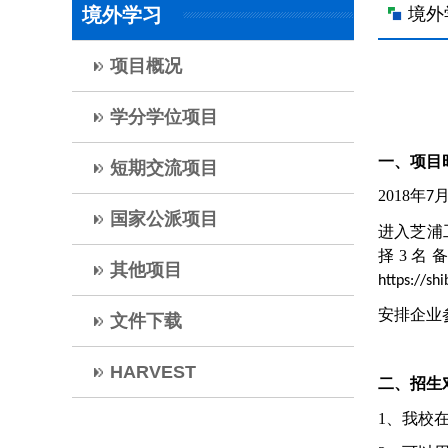
境外学习
境外
项目概况
学分学位项目
一、项目
短期交流项目
2018
年
7
国家公派项目
进入芝浦
择
3
名备
其他项目
https://sh
安排企业
文件下载
HARVEST
二、招生
1
、我校