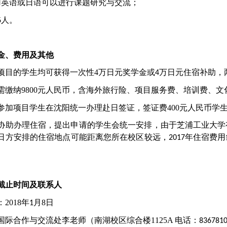
用英语或日语可以进行课题研究与交流
；
5
人。
金、费用及其他
项目的学生均可获得一次性
4
万日元奖学金或
万日元住宿补助，
4
需缴纳
9800
元人民币，含海外旅行险、项目服务费、培训费、文
参加项目学生在沈阳统一办理赴日签证，签证费
400
元人民币学
协助办理住宿，提出申请的学生会统一安排，由于芝浦工业大学
日方安排的住宿地点可能距离您所在校区较远，
年住宿费用
2017
。
截止时间
及联系人
：
2018
年
月
8
日
1
国际合作与交流处李老师（南湖校区综合楼
1125A
电话：
836781