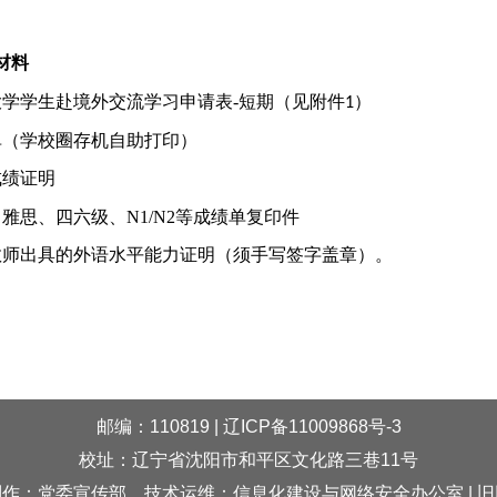
材料
大学学生赴境外交流学习申请表
-
短期（见附件
）
1
单（学校圈存机自助打印）
成绩证明
、雅思、四六级、
N1/N2
等成绩单复印件
教师出具的外语水平能力证明
（须手写签字盖章）。
邮编：110819 | 辽ICP备11009868号-3
校址：辽宁省沈阳市和平区文化路三巷11号
制作：党委宣传部，技术运维：信息化建设与网络安全办公室 |
旧