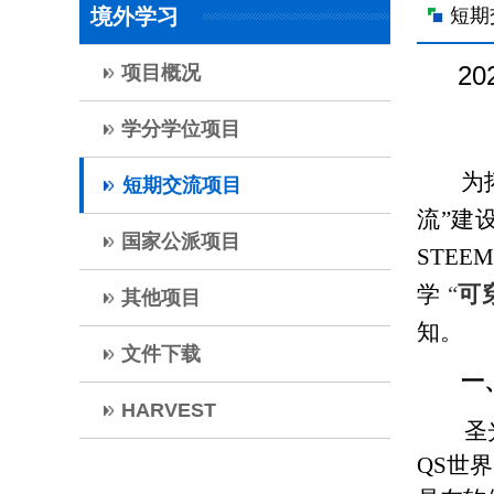
境外学习
短期
2
项目概况
学分学位项目
为
短期交流项目
流”建
国家公派项目
STEEM
学
“
可
其他项目
知。
文件下载
一
HARVEST
圣
QS
世界