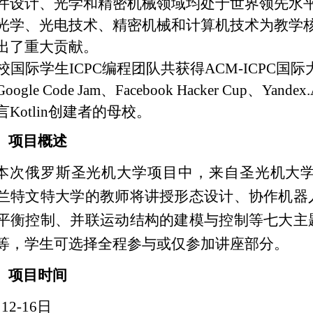
件设计、光学和精密机械领域均处于世界领先水
光学、光电技术、精密机械和计算机技术为教学
出了重大贡献。
校国际学生
ICPC
编程团队共获得
ACM-ICPC
国际
Google Code Jam
、
Facebook Hacker Cup
、
Yandex.
言
Kotlin
创建者的母校。
、
项目概述
本次俄罗斯圣光机大学项目中，来自圣光机大
兰特文特大学的教师将讲授形态设计、协作机器
平衡控制、并联运动结构的建模与控制等七大主
等，学生可选择全程参与或仅参加讲座部分。
、项目时间
月
12-16
日