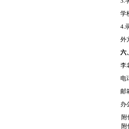
3.
学
4.
外
六
李
电
邮
办
附
附