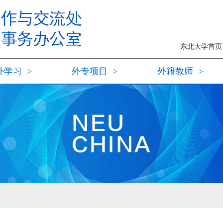
东北大学首
外学习
>
外专项目
>
外籍教师
>