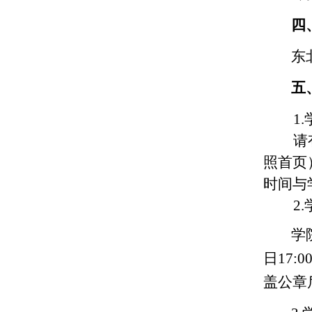
四
东
五
1.
请
照首页
时间与
2.
学
日
17:0
盖公章