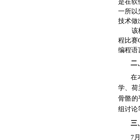
是在软
一所以
技术做
该
程比赛
编程语
二
在
学、荷
骨骼的
组讨论
三
7