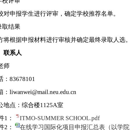
学校评审
校对申报学生进行评审，确定学校推荐名单。
录取结果
方将根据申报材料进行审核并确定最终录取人选
、联系人
老师
话：
83678101
箱：
liwanwei@mail.neu.edu.cn
公地点：综合楼
1125A
室
件
1
：
ITMO-SUMMER SCHOOL.pdf
件
2
：
在线学习国际化项目申报汇总表（以学院为