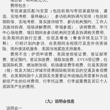
项目费：
4890美元/人。
费用包含：
寄宿家庭匹配与安置（包括前期与寄宿家庭联络、遴
选、实地考察、最终确认）、参访机构协调与安排（包括前
期联络、实地考察、落实接待细节、参访机构预约、工作人
员接待协调、现场讲解费用、带领参观）、讲师费用、学习
中心场地费、项目期间各参访机构间交通及协调相关费用、
在美期间的旅行交通、住宿及餐食（餐食详情见以下注
释）、行程计划内参访、在美期间全程医疗及意外伤害保
险、境外接送机服务、美国当地紧急支持服务。
费用不含：护照申请费、美国使馆签证费、签证邮寄
费、签证预约、签证加急费、领取加急费、
EVUS登记费，往
返国际机票、燃油附加税、机场建设费等税费、往返美国使
（领）馆及大陆口岸城市搭乘国际航班前后的交通及食宿费
用、在美期间因个人原因丢失重要证件或物品而需要补办或
赔偿产生的任何费用、行李托运费、行李超重费及其它个人
原因等产生的费用。
（九）说明会信息
说明会一