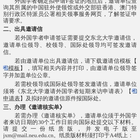
外国学者确定拟申请
F签证的地点后，邀请单位查
询其所属的中国驻外使领馆或外交部驻香港、澳门特
别行政区特派员公署相关领事服务网页，了解签证申
请要求。
二、出具邀请信
若外国学者申请签证需要提交东北大学邀请信，
邀请单位领导、校领导、国际处领导均可签发邀请
信。
若由邀请单位出具邀请信，请下载邀请信模板【
模板
】，填写相关内容并打印，由邀请单位领导签
字并加盖
单位
公章。
若需校领导或国际处领导签发邀请信，邀请单位
须将《东北大学邀请外国学者短期来访申请表》【
申请表
】及拟好的邀请信原件报国际处。
三、办理《邀请核实单》
若需办理《邀请核实单》，邀请单位须于外国学
者来访日期的
30个工作日前向国际处提交以下材料。
请提交一份纸质版，
并发电子版至
jxm@mail.neu.edu.cn。纸质版材料须打印于A4
纸上：