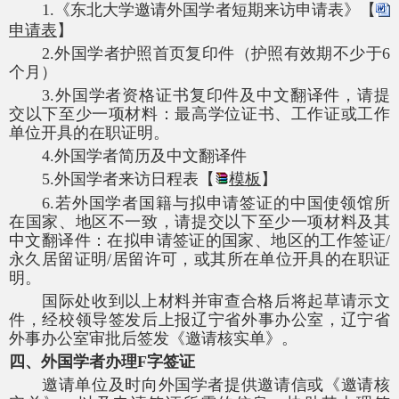
1.《东北大学邀请外国学者短期来访申请表》【
申请表
】
2.外国学者护照首页复印件
（
护照有效期不少于
6
个月
）
3.外国学者资格证书复印件及中文翻译件
，
请提
交以下至少一项材料：最高学位证书、工作证
或
工作
单位开具的在职证明
。
4.外国学者简历及中文翻译件
5.外国学者来访日程表【
模板
】
6.若外国学者国籍与拟申请签证的中国使领馆所
在国家、地区不一致，请提交以下至少一项材料及其
中文翻译件：在拟申请签证的国家、地区的工作签证
/
永久居留证明
/
居留许可，或
其
所在单位开具的在职证
明。
国际处收到以上材料并审查合格后将起草请示文
件，经校领导签发后上报辽宁省外事办公室，辽宁省
外事办公室审批后签发《邀请核实单》。
四、外国学者办理
F字签证
邀请单位及时向外国学者提供邀请信或《邀请核